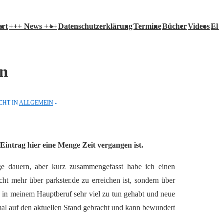
igation
art
+++ News +++
Datenschutzerklärung
Termine
Bücher
Videos
El
in
CHT IN
ALLGEMEIN
 Eintrag hier eine Menge Zeit vergangen ist.
nge dauern, aber kurz zusammengefasst habe ich einen
cht mehr über parkster.de zu erreichen ist, sondern über
, in meinem Hauptberuf sehr viel zu tun gehabt und neue
al auf den aktuellen Stand gebracht und kann bewundert