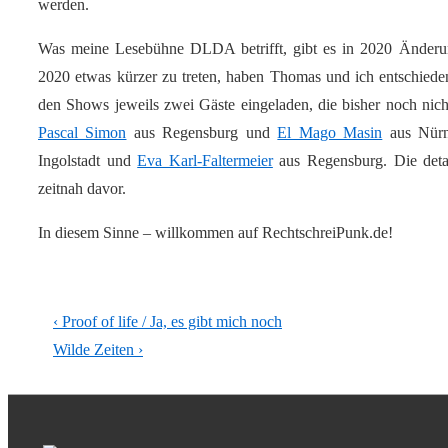
werden.
Was meine Lesebühne DLDA betrifft, gibt es in 2020 Änderun
2020 etwas kürzer zu treten, haben Thomas und ich entschieden
den Shows jeweils zwei Gäste eingeladen, die bisher noch nich
Pascal Simon
aus Regensburg und
El Mago Masin
aus Nürn
Ingolstadt und
Eva Karl-Faltermeier
aus Regensburg. Die detai
zeitnah davor.
In diesem Sinne – willkommen auf RechtschreiPunk.de!
Beitragsnavigation
Vorheriger
‹ Proof of life / Ja, es gibt mich noch
Beitrag
Nächster
Wilde Zeiten ›
ist
Beitrag
ist