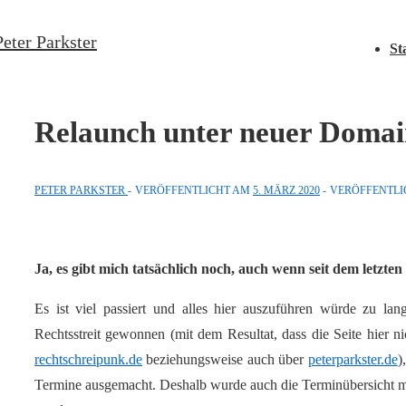
↓
Hauptnav
Peter Parkster
Zum
St
Inhalt
Relaunch unter neuer Doma
PETER PARKSTER
VERÖFFENTLICHT AM
5. MÄRZ 2020
VERÖFFENTLI
Ja, es gibt mich tatsächlich noch, auch wenn seit dem letzten
Es ist viel passiert und alles hier auszuführen würde zu la
Rechtsstreit gewonnen (mit dem Resultat, dass die Seite hier ni
rechtschreipunk.de
beziehungsweise auch über
peterparkster.de
)
Termine ausgemacht. Deshalb wurde auch die Terminübersicht m