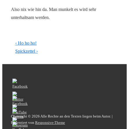
Also nix wie hin da. Man munkelt es wird sehr
unterhaltsam werden.
Beitragsnavigation
Vorheriger
‹ Ho ho ho!
Beitrag
Nächster
Spickzettel ›
ist
Beitrag
ist
Copyright © 2026
Alle Rechte an den Texten liegen beim Autor.
|
Präsentiert von
Responsive-Theme