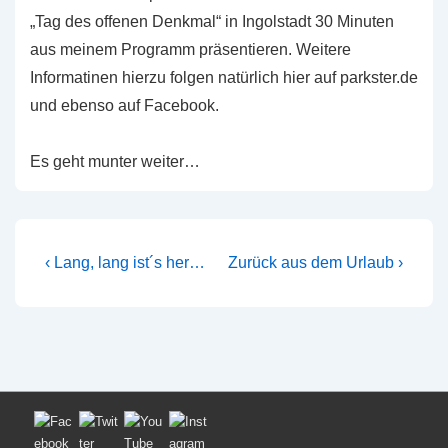
„Tag des offenen Denkmal“ in Ingolstadt 30 Minuten
aus meinem Programm präsentieren. Weitere
Informatinen hierzu folgen natürlich hier auf parkster.de
und ebenso auf Facebook.
Es geht munter weiter…
Beitragsnavigation
Vorheriger
Nächster
‹ Lang, lang ist´s her…
Zurück aus dem Urlaub ›
Beitrag
Beitrag
ist
ist